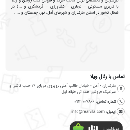
بزرگترین و تخصصی ترین سایت خرید و فروش ملک (زمین و ویلا
با کاربری مسکونی – تجاری – کشاورزی – گردشگری و ...) در
شمال کشور در استان مازندران و شهرهای آمل، نور، چمستان و ... .
تماس با رئال ویلا
مازندران - آمل - خیابان طالب آملی روبروی دریای 26 جنب کاشی و
سرامیک فروشی همدانی طبقه اول
شماره تماس:
09112007866
ایمیل:
info@realvila.com