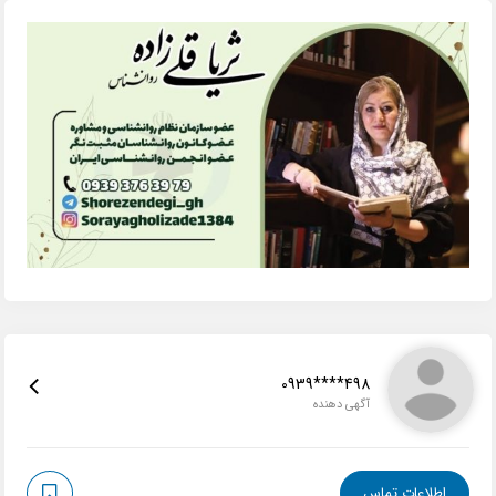
0939****498
آگهی دهنده
اطلاعات تماس