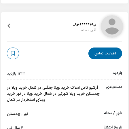
0939****498
آگهی دهنده
اطلاعات تماس
بازدید
1324 بازدید
دسته‌بندی
آرشیو کامل املاک
خرید ویلا جنگلی در شمال
خرید ویلا در
چمستان
خرید ویلا شهرکی در شمال
خرید ویلا در نور
خرید
ویلای استخردار در شمال
شهر / محله
نور
,
چمستان
تاریخ انتشار
2 سال قبل