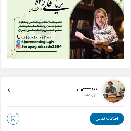
0911****866
آگهی دهنده
اطلاعات تماس