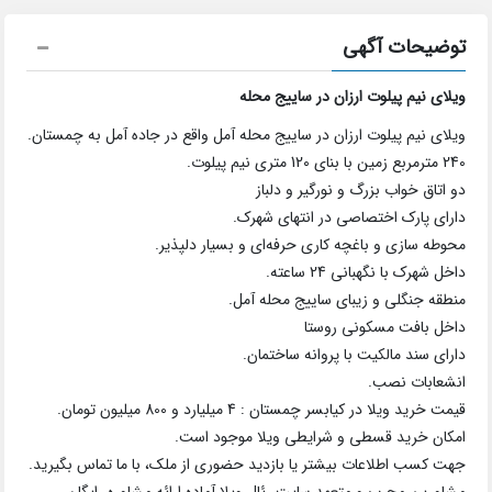
توضیحات آگهی
ویلای نیم پیلوت ارزان در ساییج محله
ویلای نیم پیلوت ارزان در ساییج محله آمل واقع در جاده آمل به چمستان.
240 مترمربع زمین با بنای 120 متری نیم پیلوت.
دو اتاق خواب بزرگ و نورگیر و دلباز
دارای پارک اختصاصی در انتهای شهرک.
محوطه سازی و باغچه کاری حرفه‌ای و بسیار دلپذیر.
داخل شهرک با نگهبانی 24 ساعته.
منطقه جنگلی و زیبای ساییج محله آمل.
داخل بافت مسکونی روستا
دارای سند مالکیت با پروانه ساختمان.
انشعابات نصب.
قیمت خرید ویلا در کیابسر چمستان : 4 میلیارد و 800 میلیون تومان.
امکان خرید قسطی و شرایطی ویلا موجود است.
جهت کسب اطلاعات بیشتر یا بازدید حضوری از ملک، با ما تماس بگیرید.
مشاورین مجرب و متعهد سایت رئال ویلا آماده ارائه مشاوره رایگان