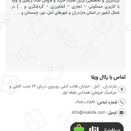
بزرگترین و تخصصی ترین سایت خرید و فروش ملک (زمین و ویلا
با کاربری مسکونی – تجاری – کشاورزی – گردشگری و ...) در
شمال کشور در استان مازندران و شهرهای آمل، نور، چمستان و ... .
تماس با رئال ویلا
مازندران - آمل - خیابان طالب آملی روبروی دریای 26 جنب کاشی و
سرامیک فروشی همدانی طبقه اول
شماره تماس:
09112007866
ایمیل:
info@realvila.com