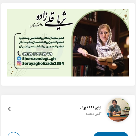
0911****866
آگهی دهنده