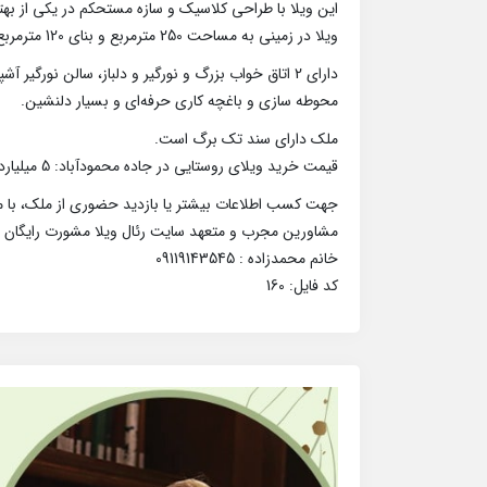
این ویلا با طراحی کلاسیک و سازه مستحکم در یکی از بهتر
ویلا در زمینی به مساحت 250 مترمربع و بنای 120 مترمربع به صورت همکف احداث گردید.
دارای 2 اتاق خواب بزرگ و نورگیر و دلباز، سالن نورگیر آشپزخانه با کابینت‌های MDF.
محوطه سازی و باغچه کاری حرفه‌ای و بسیار دلنشین.
ملک دارای سند تک برگ است.
قیمت خرید ویلای روستایی در جاده محمودآباد: 5 میلیارد و 600 میلیون تومان.
جهت کسب اطلاعات بیشتر یا بازدید حضوری از ملک، با ما
مشاورین مجرب و متعهد سایت رئال ویلا مشورت رایگان 
خانم محمدزاده : 09119143545
کد فایل: 160