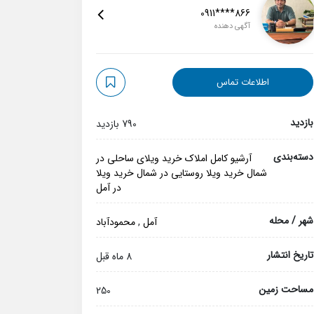
0911****866
آگهی دهنده
اطلاعات تماس
بازدید
790 بازدید
دسته‌بندی
آرشیو کامل املاک
خرید ویلای ساحلی در
شمال
خرید ویلا روستایی در شمال
خرید ویلا
در آمل
شهر / محله
آمل
,
محمودآباد
تاریخ انتشار
8 ماه قبل
مساحت زمین
250