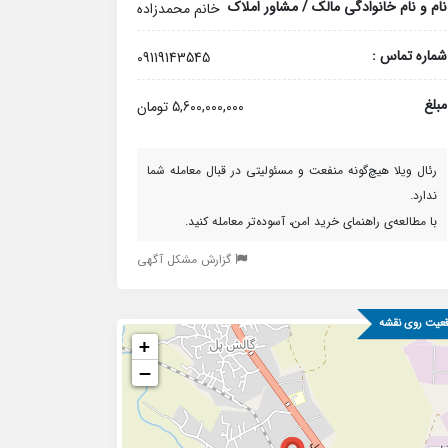
نام و نام خانوادگی مالک / مشاور املاک
خانم محمدزاده
شماره تماس :
09119143545
مبلغ
5,600,000,000 تومان
رئال ویلا هیچ‌گونه منفعت و مسئولیتی در قبال معامله شما
ندارد.
با مطالعه‌ی راهنمای خرید امن، آسوده‌تر معامله کنید.
گزارش مشکل آگهی
عیت روی نقشه
+
−