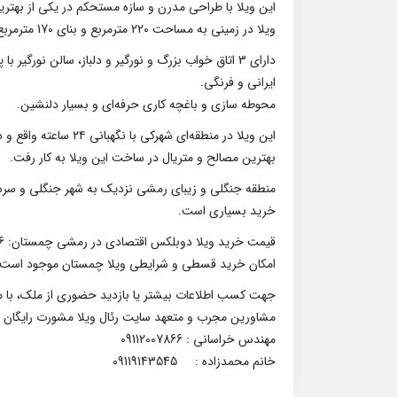
این ویلا با طراحی مدرن و سازه مستحکم در یکی از بهتری
ویلا در زمینی به مساحت 220 مترمربع و بنای 170 مترمربع به صورت دوبلکس احداث گردید.
ایرانی و فرنگی.
محوطه سازی و باغچه کاری حرفه‌ای و بسیار دلنشین.
این ویلا در منطقه‌ای شهرکی با نگهبانی ۲۴ ساعته واقع و دسترسی آسان به جاده اصلی، مراکز خرید و تفریحی و گردشگری دارد.
بهترین مصالح و متریال در ساخت این ویلا به کار رفت.
منطقه جنگلی و زیبای رمشی نزدیک به شهر جنگلی و سرسبز
خرید بسیاری است.
قیمت خرید ویلا دوبلکس اقتصادی در رمشی چمستان: 6 میلیارد و 500 میلیون تومان.
امکان خرید قسطی و شرایطی ویلا چمستان موجود است.
جهت کسب اطلاعات بیشتر یا بازدید حضوری از ملک، با ما
مشاورین مجرب و متعهد سایت رئال ویلا مشورت رایگان
مهندس خراسانی : 09112007866
خانم محمدزاده : 09119143545