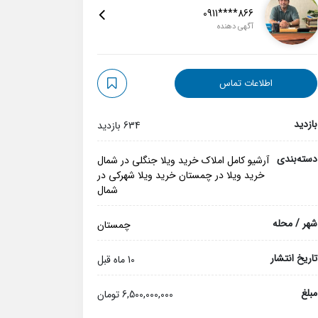
0911****866
آگهی دهنده
اطلاعات تماس
بازدید
634 بازدید
دسته‌بندی
آرشیو کامل املاک
خرید ویلا جنگلی در شمال
خرید ویلا در چمستان
خرید ویلا شهرکی در
شمال
شهر / محله
چمستان
تاریخ انتشار
10 ماه قبل
مبلغ
6,500,000,000 تومان