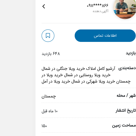
0911****866
آگهی دهنده
اطلاعات تماس
بازدید
648 بازدید
دسته‌بندی
آرشیو کامل املاک
خرید ویلا جنگلی در شمال
خرید ویلا روستایی در شمال
خرید ویلا در
چمستان
خرید ویلا شهرکی در شمال
خرید ویلا در آمل
شهر / محله
چمستان
تاریخ انتشار
10 ماه قبل
مساحت زمین
150