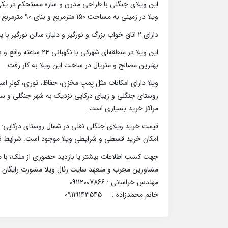
این ویلای جنگلی با طراحی مدرن و سازه مستحکم در یکی ا
ویلا در زمینی به مساحت 150 مترمربع و بنای 90 مترمربع به صورت همکف احداث گردید.
دارای 2 اتاق خواب بزرگ و نورگیر و دلباز، سالن نورگیر با پنجره‌های دوجداره، آشپزخانه با کابینت‌های MDF.
این ویلا در منطقه‌ای شهرکی با نگهبانی ۲۴ ساعته واقع و دسترسی آسان به جاده اصلی، مراکز خرید و تفریحی و گردشگری دارد.
بهترین مصالح و متریال در ساخت این ویلا به کار رفت.
ویلا دارای امکانات مثل پمپ مخزن، حفاظ، توری، کولر اسپ
روستای جنگلی و زیبای درکاپی نزدیک به شهر جنگلی و سرس
مراکز خرید بسیاری است.
قیمت خرید ویلای جنگلی نقلی در شمال روستای درکاپی: 2 میلیارد و 800 میلیون تومان.
امکان خرید قسطی و شرایطی ویلا موجود است. شرایط نق
جهت کسب اطلاعات بیشتر یا بازدید حضوری از ملک، با ما
مشاورین مجرب و متعهد سایت رئال ویلا مشورت رایگان 
مهندس خراسانی : 09112007866
خانم محمدزاده : 09119143545