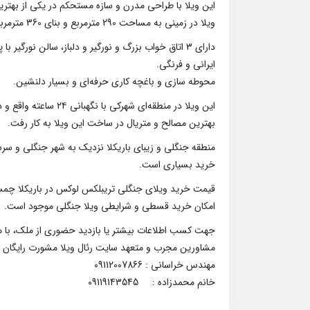
این ویلا با طراحی مدرن و سازه مستحکم در یکی از بهتری
ویلا در زمینی به مساحت 290 مترمربع و بنای 360 مترمربع به صورت تریبلکس با روفگاردن احداث گردید.
ایرانی و فرنگی.
محوطه سازی و باغچه کاری حرفه‌ای و بسیار دلنشین.
این ویلا در منطقه‌ای شهرکی با نگهبانی ۲۴ ساعته واقع و دسترسی آسان به جاده اصلی، مراکز خرید و تفریحی و گردشگری دارد.
بهترین مصالح و متریال در ساخت این ویلا به کار رفت.
منطقه جنگلی و زیبای باریکلا نزدیک به شهر جنگلی و سرسب
خرید بسیاری است.
قیمت خرید ویلای جنگلی تریبلکس لوکس در باریکلا چمستان: 12 میلیارد 
امکان خرید قسطی و شرایطی ویلا جنگلی موجود است.
جهت کسب اطلاعات بیشتر یا بازدید حضوری از ملک، با ما
مشاورین مجرب و متعهد سایت رئال ویلا مشورت رایگان 
مهندس خراسانی : 09112007866
خانم محمدزاده : 09119143545