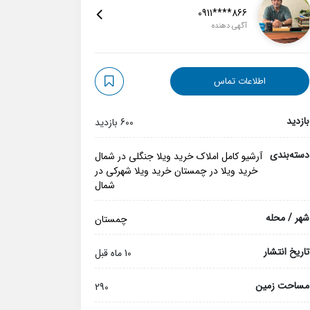
0911****866
آگهی دهنده
اطلاعات تماس
بازدید
600 بازدید
دسته‌بندی
آرشیو کامل املاک
خرید ویلا جنگلی در شمال
خرید ویلا در چمستان
خرید ویلا شهرکی در
شمال
شهر / محله
چمستان
تاریخ انتشار
10 ماه قبل
مساحت زمین
290