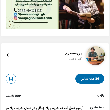
0911****866
آگهی دهنده
اطلاعات تماس
بازدید
553 بازدید
دسته‌بندی
آرشیو کامل املاک
خرید ویلا جنگلی در شمال
خرید ویلا در