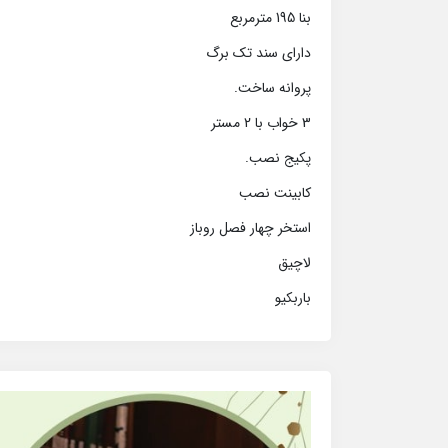
بنا 195 مترمربع
دارای سند تک برگ
پروانه ساخت.
3 خواب با 2 مستر
پکیج نصب.
کابینت نصب
استخر چهار فصل روباز
لاچیق
باربکیو