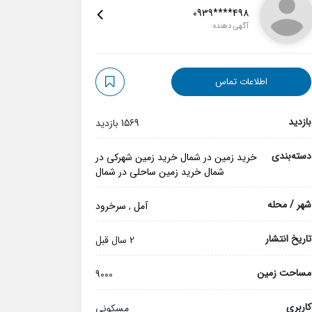
0939****498
آگهی دهنده
اطلاعات تماس
بازدید
1569 بازدید
دسته‌بندی
خرید زمین در شمال
خرید زمین شهرکی در
شمال
خرید زمین ساحلی در شمال
شهر / محله
آمل
,
سرخرود
تاریخ انتشار
2 سال قبل
مساحت زمین
9000
کاربری
مسکونی