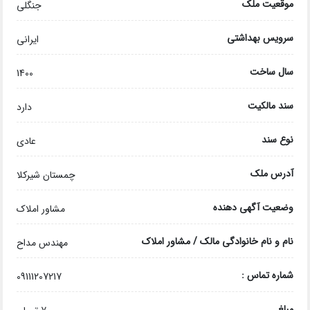
موقعیت ملک
جنگلی
سرویس بهداشتی
ایرانی
سال ساخت
1400
سند مالکیت
دارد
نوع سند
عادی
آدرس ملک
چمستان شیرکلا
وضعیت آگهی دهنده
مشاور املاک
نام و نام خانوادگی مالک / مشاور املاک
مهندس مداح
شماره تماس :
09111207217
مبلغ