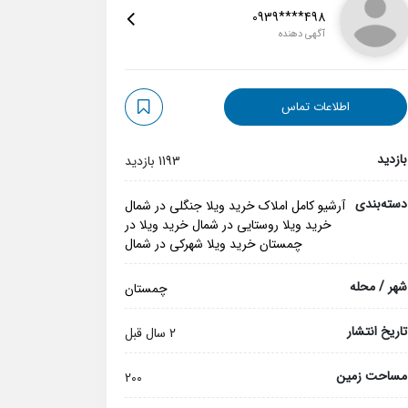
0939****498
آگهی دهنده
اطلاعات تماس
بازدید
1193 بازدید
دسته‌بندی
آرشیو کامل املاک
خرید ویلا جنگلی در شمال
خرید ویلا روستایی در شمال
خرید ویلا در
چمستان
خرید ویلا شهرکی در شمال
شهر / محله
چمستان
تاریخ انتشار
2 سال قبل
مساحت زمین
200