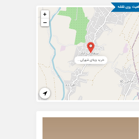
عیت روی نقشه
+
−
خرید ویلای شهرکی...