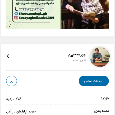
0911****866
آگهی دهنده
اطلاعات تماس
بازدید
706 بازدید
دسته‌بندی
خرید آپارتمان در آمل